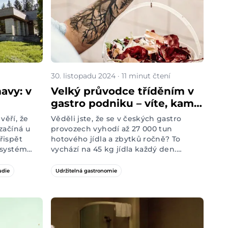
30. listopadu 2024 · 11 minut čtení
avy: v
Velký průvodce tříděním v
gastro podniku – víte, kam
s 80
patří ubrousky vašich hostů
věří, že
Věděli jste, že se v českých gastro
nebo olej z friťáku?
začíná u
provozech vyhodí až 27 000 tun
řispět
hotového jídla a zbytků ročně? To
 systém
vychází na 45 kg jídla každý den.
dušuje
Poměrově se dá gastroodpad rozdělit
u i hostům,
zhruba na 50 % kuchyňských zbytků, 30
udie
Udržitelná gastronomie
návštěvníky
% nesnědeného jídla a 14 % jídla
í přes 82
neprodaného. Není to ale jen
gastroodpad, se kterým by šlo naložit o
trochu lépe. Jak poctivě třídit a ušetřit
tak planetu i rozpočet podniku?