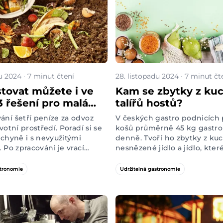
vás tipy a pravidly
e odpovědného přístupu.
u 2024 · 7 minut čtení
28. listopadu 2024 · 7 minut čt
ovat můžete i ve
Kam se zbytky z ku
3 řešení pro malá
talířů hostů?
 kavárny
ní šetří peníze za odvoz
V českých gastro podnicích 
votní prostředí. Poradí si se
košů průměrně 45 kg gastr
uchyně i s nevyužitými
denně. Tvoří ho zbytky z ku
 Po zpracování je vrací
nesnězené jídlo a jídlo, kter
oběhu a slouží pak jako
neprodalo. Velká část odpad
o bylinky nebo pokojovky. Že
koši skončit nemusela. Jak 
stronomie
Udržitelná gastronomie
i využít výhod
pracovat? Pojďme to vzít p
í, ale nevíte, jestli se to
kávového mlýnku až po zásob
tru vyplatí? Dnes vám
způsoby, jak i na malém
níčku dělat velké zelené