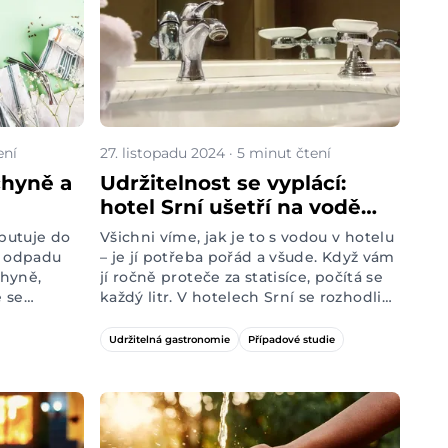
ení
27. listopadu 2024 · 5 minut čtení
chyně a
Udržitelnost se vyplácí:
hotel Srní ušetří na vodě
stovky tisíc ročně
putuje do
Všichni víme, jak je to s vodou v hotelu
o odpadu
– je jí potřeba pořád a všude. Když vám
chyně,
jí ročně proteče za statisíce, počítá se
é se
každý litr. V
hotelech Srní
se rozhodli
u by ale v
převzít nad vodou kontrolu a nechali si
s ním
zpracovat vodní audit. Zkontrolovali jim
Udržitelná gastronomie
Případové studie
ěkně od
každý kohoutek, sprchu i toaletu a našli
y ve spíži
.
místa, na kterých můžou v Srní nejvíc
ušetřit. Která úsporná opatření jim
doporučili a kolik s nimi ročně uspoří?