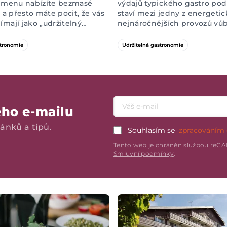
restauraci
a menu nabízíte bezmasé
výdajů typického gastro podn
, a přesto máte pocit, že vás
staví mezi jedny z energetic
ímají jako „udržitelný
nejnáročnějších provozů vůb
Možná zapomínáte na méně
odkrýt místa, kde na energi
asti, které ale na
ušetřit, aniž by utrpěl komfo
stronomie
Udržitelná gastronomie
zákazníky dokážou udělat
vašich hostů? Máme pro vás 
ďme se na ně podívat.
Emailová adresa
eho e-mailu
ánků a tipů.
Souhlasím se
zpracováním 
Tento web je chráněn službou re
Smluvní podmínky
.