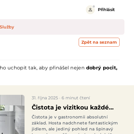
Přihlásit
Služby
Zpět na seznam
o uchopit tak, aby přinášel nejen
dobrý pocit,
31. října 2025 · 6 minut čtení
Čistota je vizitkou každé
dobré restaurace. Jak
Čistota je v gastronomii absolutní
základ. Hosta nadchnete fantastickým
zpracovávat gastroodpad
jídlem, ale jediný pohled na špinavý
bez zbytečných zbytků a