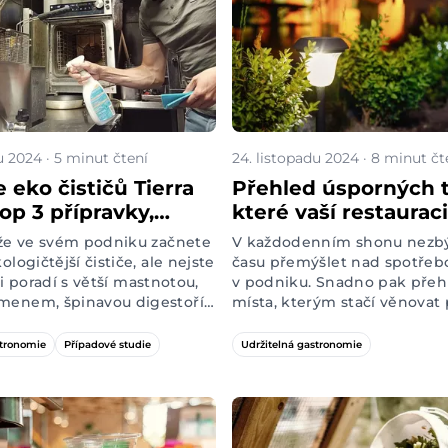
u 2024 · 5 minut čtení
24. listopadu 2024 · 8 minut čt
 eko čističů Tierra
Přehled úsporných t
op 3 přípravky,
které vaší restauraci
e v gastro provozu
desítky tisíc ročně
 že ve svém podniku začnete
V každodenním shonu nezb
ologičtější čističe, ale nejste
času přemýšlet nad spotřeb
k si poradí s větší mastnotou,
v podniku. Snadno pak pře
menem, špinavou digestoří
místa, kterým stačí věnovat
leným hrncem? I nás
práce a ušetří vám tisícovky 
dpověď, proto jsme
Podívejte se, která to jsou.
stronomie
Případové studie
Udržitelná gastronomie
Tierra Verde otestovali
ovozu ve spolupráci s
Vnitroblockem
.