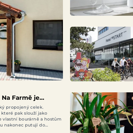
l Na Farmě je
praxi
ký propojený celek.
 které pak slouží jako
ve vlastní bourárně a hostům
du nakonec putují do
běhu a vytápí se jím pokoje