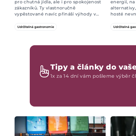
pro chutná jídla, ale i pro spokojenost
energií, n
zákazníků. Ty vlastnoručně
alternativy
vypěstované navíc přináší výhody v
hosté nevn
podobě úspory z dovážek, nižší
podnik“? 
uhlíkové stopy a čerstvějších
nápadné obl
Udržitelná gastronomie
Udržitelná ga
ingrediencí. Jak je to ale ve skutečnosti
uvědomělé 
s pěstováním v restauraci: komu se
dojem. Poj
vyplatí, komu ne a čím začít?
Tipy a články do vaš
1x za 14 dní vám pošleme výběr čl