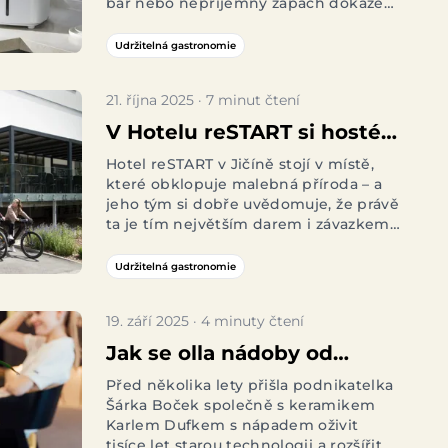
bar nebo nepříjemný zápach dokáže
zápachu?
zkazit celý zážitek. Proto je efektivní
nakládání s odpadem a udržování
Udržitelná gastronomie
čistoty nezbytnou součástí každého
profesionálního podniku. Jenže
21. října 2025 · 7 minut čtení
zpracování gastroodpadu bývá občas
pěkný oříšek…
V Hotelu reSTART si hosté
zarelaxují s čistým
Hotel reSTART v Jičíně stojí v místě,
které obklopuje malebná příroda – a
svědomím. Těmito 6
jeho tým si dobře uvědomuje, že právě
opatřeními šetří přírodu
ta je tím největším darem i závazkem
zároveň. Proto se rozhodli zapojit do
našeho projektu
Neleníme zeleníme
,
Udržitelná gastronomie
který pomáhá gastro provozům hledat
cesty, jak podnikat odpovědněji.
19. září 2025 · 4 minuty čtení
Jak se olla nádoby od
Tuselie staly součástí Kofolí
Před několika lety přišla podnikatelka
Šárka Boček společně s keramikem
rodiny
Karlem Dufkem s nápadem oživit
tisíce let starou technologii a rozšířit ji