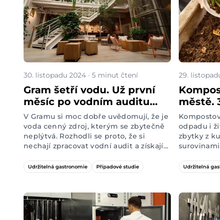
provedeme 
komunikac
30. listopadu 2024 · 5 minut čtení
29. listopad
Gram šetří vodu. Už první
Kompost
měsíc po vodním auditu
městě. 
platí nižší účty
bistra a
V
Gramu
si moc dobře uvědomují, že je
Kompostová
voda cenný zdroj, kterým se zbytečně
odpadu i ži
neplýtvá. Rozhodli se proto, že si
zbytky z k
nechají zpracovat vodní audit a získají
surovinami.
doporučení, jak jí šetřit ještě víc. Po
zpátky do 
důkladném prozkoumání všech
hnojivo pr
Udržitelná gastronomie
Případové studie
Udržitelná ga
vodovodních kohoutků, sprch, potrubí
byste chtěl
a toalet, vyšlo najevo, že s úspornými
kompostován
opatřeními dokážou spotřebu vody
vašemu bis
stáhnout o 61 %. Jak probíhají první
ukážeme 3 
týdny po instalaci šetřičů a co na ně
gastro ryb