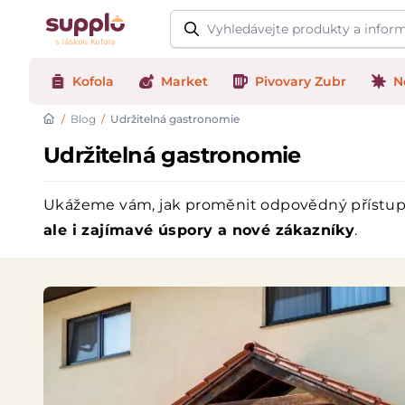
Logo
Kofola
Market
Pivovary Zubr
N
/
Blog
/
Udržitelná gastronomie
Udržitelná gastronomie
Ukážeme vám, jak proměnit odpovědný přístup k
ale i zajímavé úspory a nové zákazníky
.