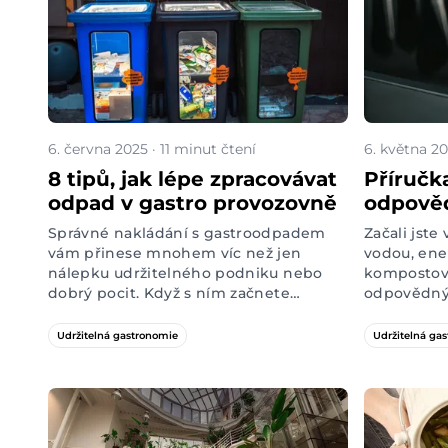
6. června 2025 · 11 minut čtení
6. května 20
8 tipů, jak lépe zpracovávat
Příručk
odpad v gastro provozovně
odpověd
restaura
Správné nakládání s gastroodpadem
Začali jste
vyhnou
vám přinese mnohem víc než jen
vodou, en
nálepku udržitelného podniku nebo
kompostova
dobrý pocit. Když s ním začnete
odpovědný
pracovat opravdu systematicky,
hostům? Sk
dostanete spoustu cenných informací
propagace 
Udržitelná gastronomie
Udržitelná ga
o svém provozu. Zjistíte třeba, kde
přísná prav
zbytečně plýtváte surovinami, kolik
hrozí, že v
ročně přeplácíte za svoz odpadu nebo
greenwashi
jak lépe poskládat menu. Připraveni
stoprocentn
začít? Pusťte se do našich 8 tipů.
bezpečných