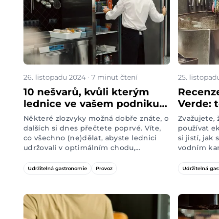
říkají hosté i personál?
věci.
26. listopadu 2024 · 7 minut čtení
25. listopad
10 nešvarů, kvůli kterým
Recenze
lednice ve vašem podniku
Verde: t
spotřebovává víc elektřiny,
které s
Některé zlozvyky možná dobře znáte, o
Zvažujete,
než musí
vyplatí
dalších si dnes přečtete poprvé. Víte,
používat ek
co všechno (ne)dělat, abyste lednici
si jistí, ja
udržovali v optimálním chodu,
vodním ka
nečerpala příliš mnoho elektřiny a
nebo připá
perfektně chladila nápoje pro vaše
zajímala o
Udržitelná gastronomie
Provoz
Udržitelná ga
hosty?
prostředky 
přímo v pr
pražským