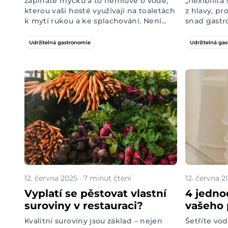
zapínáte myčku a to nemluvě o vodě,
„flexibilita
kterou vaši hosté využívají na toaletách
z hlavy, pr
k mytí rukou a ke splachování. Není
snad gastr
divu, že účty za vodu někdy vystoupají
o něm možn
do astronomických částek. Co
tak či onak
Udržitelná gastronomie
Udržitelná ga
kdybychom vám ale řekli, že existují
zkratce jde
řešení, která jsou nejen ekologické, ale
náklady na 
ještě vám ušetří desítky tisíc korun
aniž byste
ročně v rozpočtu?
pohodlí sv
úsporu akt
nic.
12. června 2025 · 7 minut čtení
12. června 2
Vyplatí se pěstovat vlastní
4 jedno
suroviny v restauraci?
vašeho 
udržitel
Kvalitní suroviny jsou základ – nejen
Šetříte vod