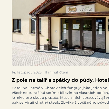
14. listopadu 2025 · 11 minut čtení
Z pole na talíř a zpátky do půdy. Hote
ukázkou udržitelného pohostinství v 
Hotel Na Farmě v Choťovicích funguje jako jeden vel
Všechno tu začíná setím obilovin na vlastních polích,
krmivo pro skot a prasata. Maso z nich zpracovávají 
pak servírují chutný steak. Zbytky živočišného půvo
bioplynové stanice, odkud se teplo vrací zpátky do o