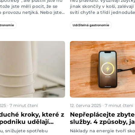
 spotřeby“, ale pustili jste ho
než pravidlo. Využívají zbytk
otože jste měli pocit, že se
jinak skončily v koši, zalévaj
o provozu netýká. Nebo jste
svítí chytře a třídí jednoduše
á ještě vůbec neslyšeli. Ať
podnicích Dudes & Barbies,
, pojďme si říct, že ve
třeba pražský
Vnitroblock
n
stronomie
Udržitelná gastronomie
 o chytrý způsob, jak šetřit
Radlická kulturní sportovna
,
elektřinu o desítky procent,
nejsou dokonalí. Ale podle n
 museli omezit provoz nebo
dělají pro životní prostředí to
ých hostů. Vy přitom pro
můžou být s klidem inspirací
ivně nemusíte dělat vůbec
ostatní. Která odpovědná řeš
s podporou našeho projekt
zeleníme
podařilo začlenit 
provozu?
025 · 7 minut čtení
12. června 2025 · 7 minut čtení
duché kroky, které z
Nepřeplácejte zbyte
podniku udělají
služby. 4 způsoby, ja
nější místo
spotřebu energií v
u, snižujete spotřebu
Náklady na energie tvoří sk