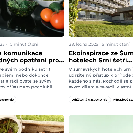
25 · 10 minut čtení
28. ledna 2025 · 5 minut čtení
a komunikace
Ekoinspirace ze Šum
ných opatření pro
hotelech Srní šetří
téry. Jak se
kompostováním pře
 ve svém podniku šetřit
V šumavských hotelech Srní 
t greenwashingu?
tisíc ročně
ergiemi nebo dokonce
udržitelný přístup k přírodě 
t a rádi byste se svým
každého z nás. Rozhodli se p
m přístupem pochlubili
svým dílem a zavedli vlastní
vělá zpráva! Jen pozor –
třídění. Ten nejenže zjedno
udržitelnosti má vcelku
zpracování odpadu personál
stronomie
Udržitelná gastronomie
Případové st
idla. Když si je nepohlídáte,
ale také vzdělává nejmenší 
ás hosté nařknou z
hotelu. A jako bonus jim šetř
ngu. Chcete si být
tisíc ročně za svoz odpadu.
ě jistí, že se držíte v
 mantinelech? Čtěte dál,