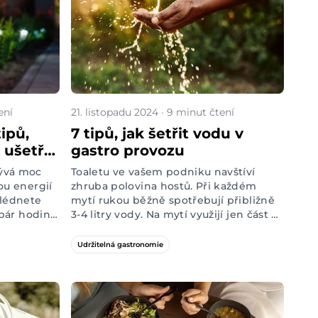
ení
21. listopadu 2024 · 9 minut čtení
ipů,
7 tipů, jak šetřit vodu v
 ušetří
gastro provozu
ývá moc
Toaletu ve vašem podniku navštíví
ou energií
zhruba polovina hostů
. Při každém
hlédnete
mytí rukou běžně spotřebují přibližně
 pár hodin
3-4 litry vody. Na mytí využijí jen část a
ročně.
zbytek proteče nemilosrdně rovnou do
odpadu. K podobným ztrátám často
Udržitelná gastronomie
dochází i v kuchyni nebo za barem
vašeho podniku. Až 50 % vody se dá
přitom v restauracích ušetřit.
Prozkoumejte s námi, jak.