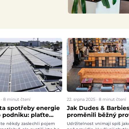
chtěli v udržitelnosti
jit do projektu
Neleníme
5 · 8 minut čtení
22. srpna 2025 · 8 minut čtení
ita spotřeby energie
Jak Dudes & Barbie
o podniku: plaťte
proměnili běžný pro
čty aniž byste
udržitelné místo
ste někdy zaslechli pojem
Udržitelnost vnímají spíš jak
 provoz