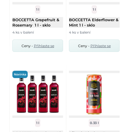
1 l
1 l
BOCCETTA Grapefruit &
BOCCETTA Elderflower &
Rosemary 1 l - sklo
Mint 1 l - sklo
4 ks v balení
4 ks v balení
Ceny -
Přihlaste se
Ceny -
Přihlaste se
Novinka
1 l
0.33 l