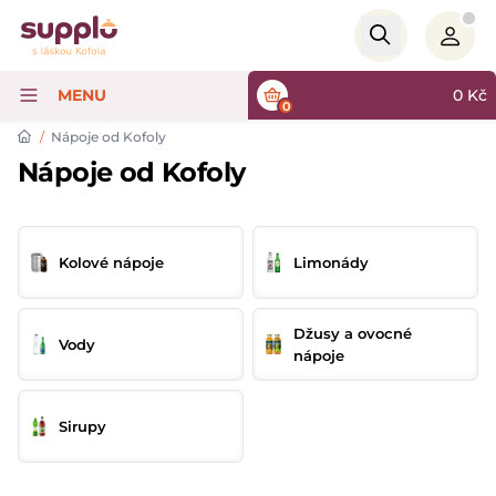
Logo
MENU
0
Kč
0
/
Nápoje od Kofoly
Nápoje od Kofoly
Kolové nápoje
Limonády
Džusy a ovocné
Vody
nápoje
Sirupy