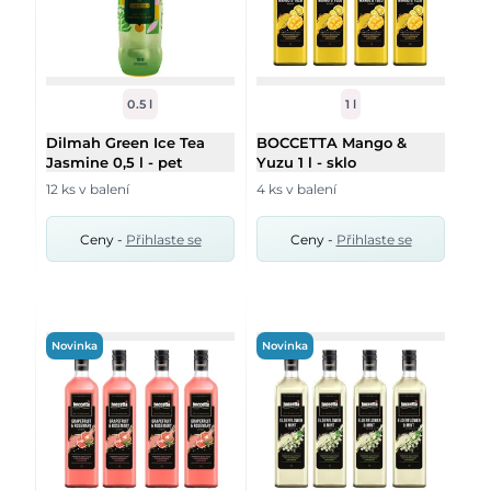
0.5 l
1 l
Dilmah Green Ice Tea
BOCCETTA Mango &
Jasmine 0,5 l - pet
Yuzu 1 l - sklo
12 ks v balení
4 ks v balení
Ceny -
Přihlaste se
Ceny -
Přihlaste se
Novinka
Novinka