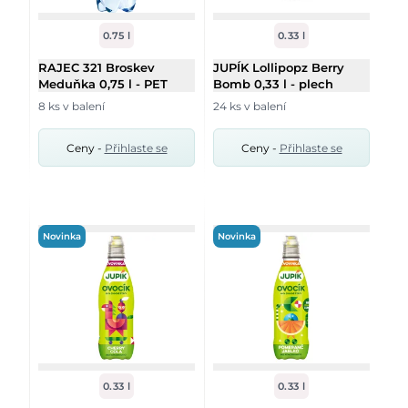
0.75 l
0.33 l
RAJEC 321 Broskev
JUPÍK Lollipopz Berry
Meduňka 0,75 l - PET
Bomb 0,33 l - plech
8 ks v balení
24 ks v balení
Ceny -
Přihlaste se
Ceny -
Přihlaste se
Novinka
Novinka
0.33 l
0.33 l