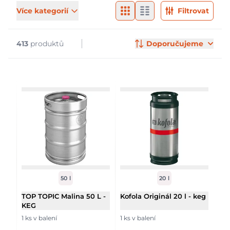
Filtry & značky
Products
Více kategorií
Filtrovat
413
produktů
Doporučujeme
50 l
20 l
TOP TOPIC Malina 50 L -
Kofola Originál 20 l - keg
KEG
1 ks v balení
1 ks v balení