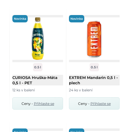
Novinka
Novinka
0.5 l
0.5 l
CURIOSA Hruška-Máta
EXTREM Mandarin 0,5 l -
0,5 l - PET
plech
12 ks v balení
24 ks v balení
Ceny -
Přihlaste se
Ceny -
Přihlaste se