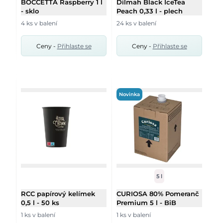
BOCCETTA Raspberry 1 l
Dilmah Black IceTea
- sklo
Peach 0,33 l - plech
4 ks v balení
24 ks v balení
Ceny -
Přihlaste se
Ceny -
Přihlaste se
Novinka
5 l
RCC papírový kelímek
CURIOSA 80% Pomeranč
0,5 l - 50 ks
Premium 5 l - BiB
1 ks v balení
1 ks v balení