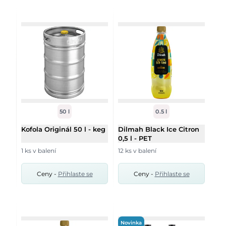
50 l
0.5 l
Kofola Originál 50 l - keg
Dilmah Black Ice Citron
0,5 l - PET
1 ks v balení
12 ks v balení
Ceny -
Přihlaste se
Ceny -
Přihlaste se
Novinka