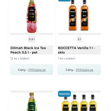
0.5 l
2 l
Dilmah Black Ice Tea
BOCCETTA Vanilla 1 l -
Peach 0,5 l - pet
sklo
12 ks v balení
1 ks v balení
Ceny -
Přihlaste se
Ceny -
Přihlaste se
Novinka