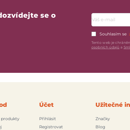
dozvídejte se o
Emailová adresa
Souhlasím se
Tento web je chráně
osobních údajů
a
Sml
od
Účet
Užitečné i
 produkty
Přihlásit
Značky
j
Registrovat
Blog