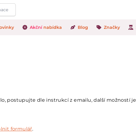
ovinky
Akční
nabídka
Blog
Značky
, postupujte dle instrukcí z emailu, další možností j
lnit formulář
.