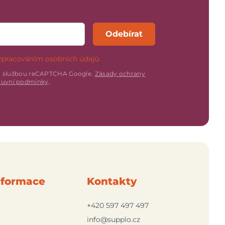
Odebírat
zpracováním osobních údajů.
n službou reCAPTCHA Google.
Zásady ochrany
uvní podmínky
.
nformace
Kontakty
+420 597 497 497
info@supplo.cz