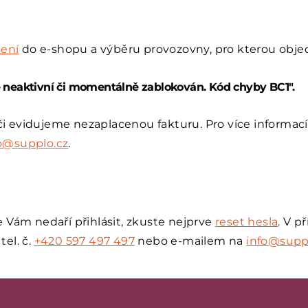
šení
do e-shopu a výběru provozovny, pro kterou objed
je neaktivní či momentálně zablokován. Kód chyby BC1".
či evidujeme nezaplacenou fakturu. Pro více informac
o@supplo.cz
.
e Vám nedaří přihlásit, zkuste nejprve
reset hesla
. V p
tel. č.
+420 597 497 497
nebo e-mailem na
info@supp