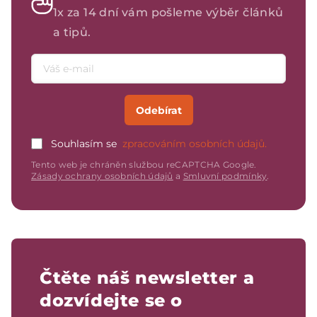
1x za 14 dní vám pošleme výběr článků
a tipů.
Emailová adresa
Odebírat
Souhlasím se
zpracováním osobních údajů.
Tento web je chráněn službou reCAPTCHA Google.
Zásady ochrany osobních údajů
a
Smluvní podmínky
.
Čtěte náš newsletter a
dozvídejte se o