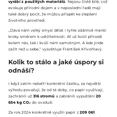
vyrábí z použitých materiálů
. Nejsou čistě bílé, což
evokuje přírodní dojem a v neposlední řadě mají
také dobrý pocit, že můžou přispět ke zlepšení
životního prostředí.
‚‚Dává nám velký smysl dělat i tyhle zdánlivě menší
kroky směrem k udržitelnosti. Ať už kvůli přírodě
kolem nás, tak i kvůli nám samotným. A kde jinde
začít než u sebe,‘‘ vysvětluje František Křivohlavý.
Kolik to stálo a jaké úspory si
odnáší?
I když zatím nešetří konkrétní částku, za největší
výhodu považují, že od té doby, co papír využívají,
zachránili už
316 stromů
a zabránili vypuštění
20
654 kg CO₂
do ovzduší.
Za rok 2024 konkrétně využili papír z
209 061