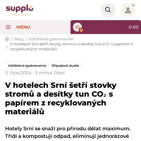
Logo
MENU
0
Kč
0
/
Blog
/
Udržitelná gastronomie
V hotelech Srní šetří stovky stromů a desítky tun CO₂ s papírem z
/
recyklovaných materiálů
Udržitelná gastronomie
Případové studie
3. října 2024 · 5 minut čtení
V hotelech Srní šetří stovky
stromů a desítky tun CO₂ s
papírem z recyklovaných
materiálů
Hotely Srní se snaží pro přírodu dělat maximum.
Třídí a kompostují odpad, eliminují jednorázové