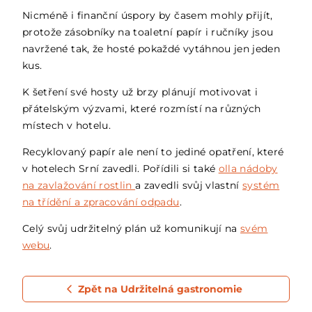
Nicméně i finanční úspory by časem mohly přijít,
protože zásobníky na toaletní papír i ručníky jsou
navržené tak, že hosté pokaždé vytáhnou jen jeden
kus.
K šetření své hosty už brzy plánují motivovat i
přátelským výzvami, které rozmístí na různých
místech v hotelu.
Recyklovaný papír ale není to jediné opatření, které
v hotelech Srní zavedli. Pořídili si také
olla nádoby
na zavlažování rostlin
a zavedli svůj vlastní
systém
na třídění a zpracování odpadu
.
Celý svůj udržitelný plán už komunikují na
svém
webu
.
Zpět na Udržitelná gastronomie