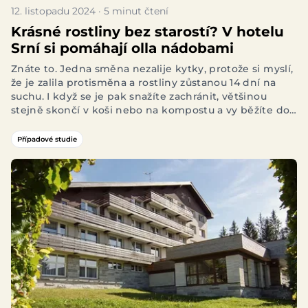
12. listopadu 2024 · 5 minut čtení
Krásné rostliny bez starostí? V hotelu
Srní si pomáhají olla nádobami
Znáte to. Jedna směna nezalije kytky, protože si myslí,
že je zalila protisměna a rostliny zůstanou 14 dní na
suchu. I když se je pak snažíte zachránit, většinou
stejně skončí v koši nebo na kompostu a vy běžíte do
zahradnictví pro nové. Ten samý problém měli i v
Hotelu Srní, dokud ho nevyřešili pomocí
olla nádob
.
Případové studie