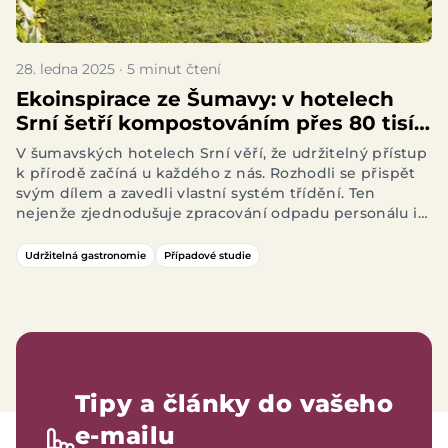
28. ledna 2025 · 5 minut čtení
Ekoinspirace ze Šumavy: v hotelech
Srní šetří kompostováním přes 80 tisíc
ročně
V šumavských hotelech Srní věří, že udržitelný přístup
k přírodě začíná u každého z nás. Rozhodli se přispět
svým dílem a zavedli vlastní systém třídění. Ten
nejenže zjednodušuje zpracování odpadu personálu i
hostům, ale také vzdělává nejmenší návštěvníky
hotelu. A jako bonus jim šetří přes 82 tisíc ročně za
Udržitelná gastronomie
Případové studie
svoz odpadu.
Tipy a články do vašeho
e-mailu