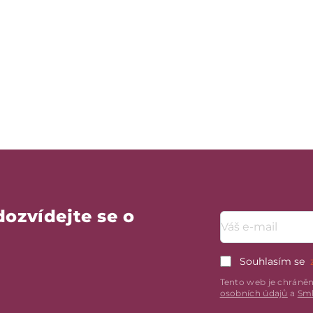
dozvídejte se o
Emailová adresa
Souhlasím se
Tento web je chráně
osobních údajů
a
Sml