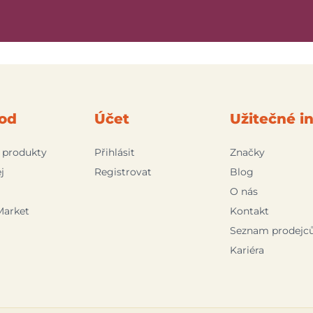
od
Účet
Užitečné i
 produkty
Přihlásit
Značky
j
Registrovat
Blog
O nás
Market
Kontakt
Seznam prodejc
Kariéra