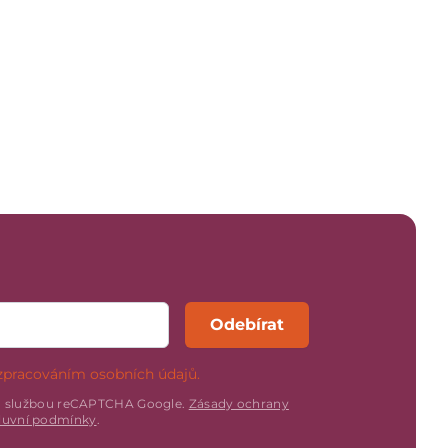
Odebírat
zpracováním osobních údajů.
n službou reCAPTCHA Google.
Zásady ochrany
uvní podmínky
.