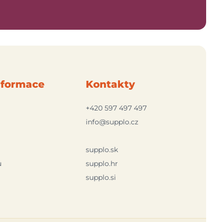
nformace
Kontakty
+420 597 497 497
info@supplo.cz
supplo.sk
ů
supplo.hr
supplo.si