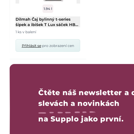
1.94 l
Dilmah Čaj bylinný t-series
šípek a ibišek T Lux sáček HB
30/2g
1 ks v balení
Přihlásit se
pro zobrazení cen
Čtěte náš newsletter a 
slevách a novinkách
na Supplo jako první.