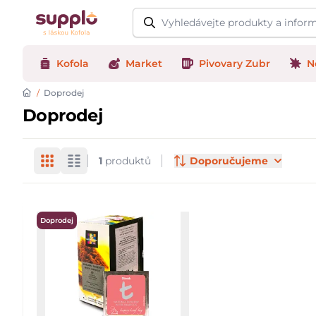
Logo
Kofola
Market
Pivovary Zubr
N
/
Doprodej
Doprodej
Products
1
produktů
Doporučujeme
Doprodej