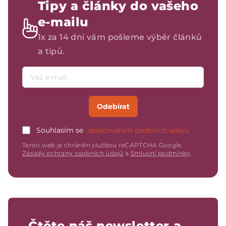
Tipy a články do vašeho
e-mailu
1x za 14 dní vám pošleme výběr článků
a tipů.
Emailová adresa
Odebírat
Souhlasím se
zpracováním osobních údajů.
Tento web je chráněn službou reCAPTCHA Google.
Zásady ochrany osobních údajů
a
Smluvní podmínky
.
Čtěte náš newsletter a