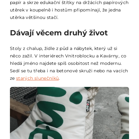
papír a skrze edukační štítky na držácích papírových
utěrek v koupelně i hostům připomínají, že jedna
utěrka většinou stačí.
Dávají věcem druhý život
Stoly z chalup, židle z půd a nábytek, který už si
něco zažil. V interiérech Vnitroblocku a Kavárny, co
hledá jméno najdete spíš osobitost než modernu.
Sedí se tu třeba i na betonové skruži nebo na vacích
ze
starých slunečníků
.