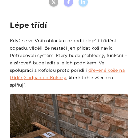
Lépe třídí
Když se ve Vnitroblocku rozhodli zlepšit třídění
odpadu, věděli, že nestačí jen přidat koš navíc.
Potřebovali systém, který bude přehledný, funkční –
a zároveň bude ladit s jejich podnikem. Ve
spolupráci s Kofolou proto pořídili
dřevěné koše na
tříděný odpad od Kokozy
, které tohle všechno
splňují.