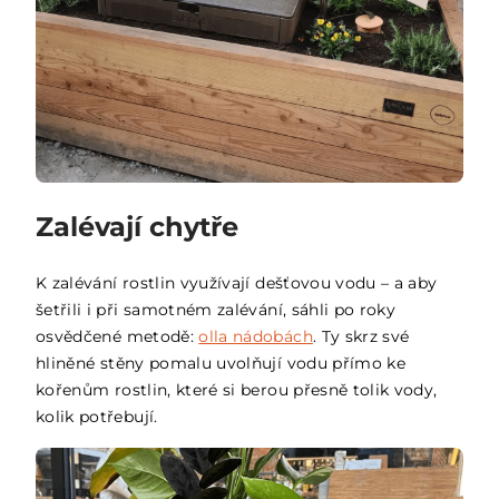
Zalévají chytře
K zalévání rostlin využívají dešťovou vodu – a aby
šetřili i při samotném zalévání, sáhli po roky
osvědčené metodě:
olla nádobách
. Ty skrz své
hliněné stěny pomalu uvolňují vodu přímo ke
kořenům rostlin, které si berou přesně tolik vody,
kolik potřebují.