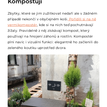
Kompostují
Zbytky, které se jim zužitkovat nedaří ale v žádném
případě nekončí v obyčejném koši.
Pořídili si na ně
vermikompostér
, kde si na nich teď pochutnávají
žížaly. Pravidelně z něj získávají kompost, který
používají na hnojení záhonů a rostlin. Kompostér
plní navíc i vizuální funkci: elegantně ho začlenili do
zeleného koutku uprostřed dvora.