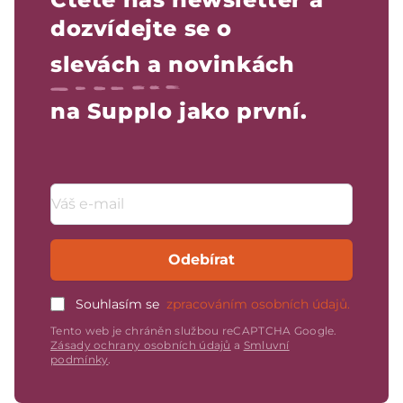
dozvídejte se o
slevách a novinkách
na Supplo jako první.
Emailová adresa
Odebírat
Souhlasím se
zpracováním osobních údajů.
Tento web je chráněn službou reCAPTCHA Google.
Zásady ochrany osobních údajů
a
Smluvní
podmínky
.