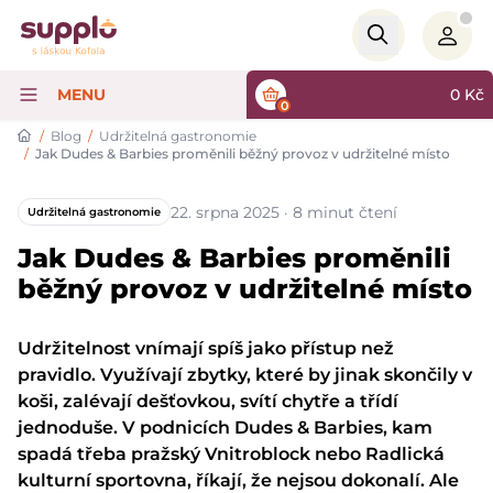
Logo
MENU
0
Kč
0
/
Blog
/
Udržitelná gastronomie
/
Jak Dudes & Barbies proměnili běžný provoz v udržitelné místo
22. srpna 2025 · 8 minut čtení
Udržitelná gastronomie
Jak Dudes & Barbies proměnili
běžný provoz v udržitelné místo
Udržitelnost vnímají spíš jako přístup než
pravidlo. Využívají zbytky, které by jinak skončily v
koši, zalévají dešťovkou, svítí chytře a třídí
jednoduše. V podnicích Dudes & Barbies, kam
spadá třeba pražský
Vnitroblock
nebo
Radlická
kulturní sportovna
, říkají, že nejsou dokonalí. Ale