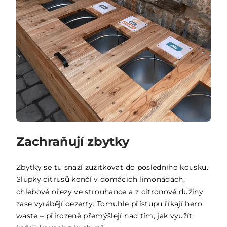
Zachraňují zbytky
Zbytky se tu snaží zužitkovat do posledního kousku.
Slupky citrusů končí v domácích limonádách,
chlebové ořezy ve strouhance a z citronové dužiny
zase vyrábějí dezerty. Tomuhle přístupu říkají hero
waste – přirozeně přemýšlejí nad tím, jak využít