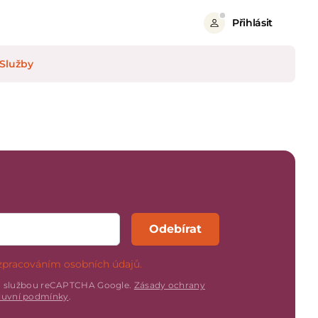
Přihlásit
Služby
Odebírat
zpracováním osobních údajů.
n službou reCAPTCHA Google.
Zásady ochrany
uvní podmínky
.