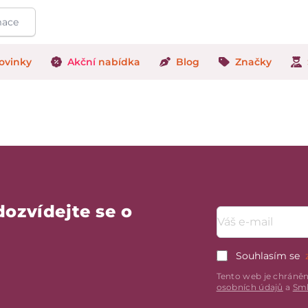
ovinky
Akční
nabídka
Blog
Značky
dozvídejte se o
Emailová adresa
Souhlasím se
Tento web je chráně
osobních údajů
a
Sml