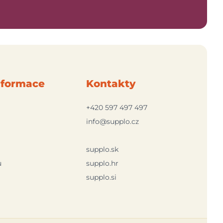
nformace
Kontakty
+420 597 497 497
info@supplo.cz
supplo.sk
ů
supplo.hr
supplo.si