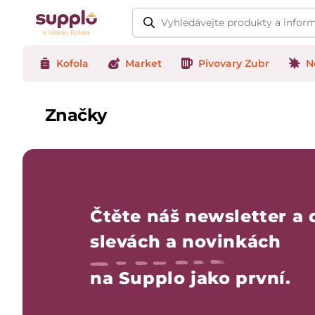
Logo
Kofola
Market
Pivovary Zubr
N
Značky
Čtěte náš newsletter a 
slevách a novinkách
na Supplo jako první.