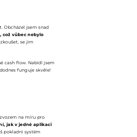
at. Obcházel jsem snad
l, což vůbec nebylo
yzkoušet, se jim
né cash flow. Nabídl jsem
 dodnes funguje skvěle!
rozvozem na míru pro
ní, jak v jedné aplikaci
áš pokladní systém