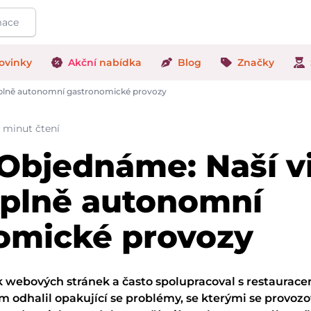
ovinky
Akční
nabídka
Blog
Značky
t plně autonomní gastronomické provozy
8 minut čtení
bjednáme: Naší vi
t plně autonomní
omické provozy
k webových stránek a často spolupracoval s restaurace
 odhalil opakující se problémy, se kterými se provozo