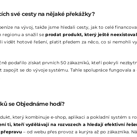
tcích své cesty na nějaké překážky?
níze na vývoj, takže jsme hledali cesty, jak to celé financov
 regionu a snažil se
prodat produkt, který ještě neexistova
těli vidět hotové řešení, platit předem za něco, co si nemohli v
ně podařilo získat prvních 50 zákazníků, kteří pokryli nezbyt
t zapojit se do vývoje systému. Tahle spolupráce fungovala a
.
iků se Objednáme hodí?
rodukt, který kombinuje e-shop, aplikaci a pokladní systém s 
ní ti, kteří vydělávají na rozvozech a hledají efektivní řeše
 přepravu
– od webu přes provoz a kurýra až po zákazníka. N