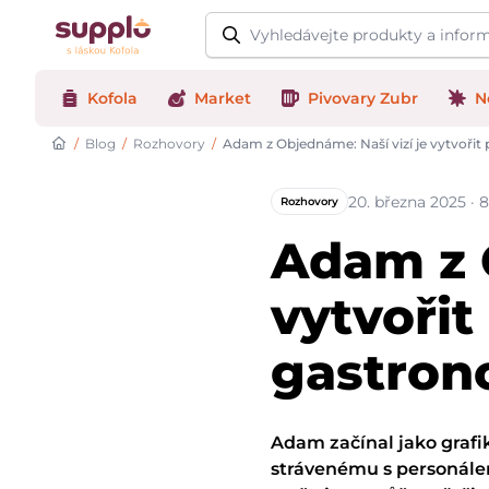
Logo
Kofola
Market
Pivovary Zubr
N
/
Blog
/
Rozhovory
/
Adam z Objednáme: Naší vizí je vytvoři
20. března 2025 · 
Rozhovory
Adam z O
vytvoři
gastron
Adam začínal jako grafi
strávenému s personálem