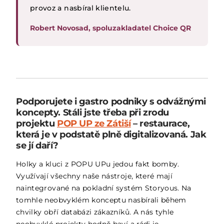
provoz a nasbíral klientelu.
Robert Novosad, spoluzakladatel Choice QR
Podporujete i gastro podniky s odvážnými
koncepty. Stáli jste třeba při zrodu
projektu
POP UP ze Zátiší
– restaurace,
která je v podstatě plně digitalizovaná. Jak
se jí daří?
Holky a kluci z POPU UPu jedou fakt bomby.
Využívají všechny naše nástroje, které mají
naintegrované na pokladní systém Storyous. Na
tomhle neobvyklém konceptu nasbírali během
chvilky obří databázi zákazníků. A nás tyhle
neobvyklé projekty hodně baví a rádi je