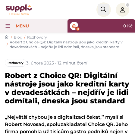
Logo
MENU
0
Kč
0
/
Blog
/
Rozhovory
Robert z Choice QR: Digitální nástroje jsou jako kreditní karty v
/
devadesátkách – nejdřív je lidi odmítali, dneska jsou standard
3. února 2025 · 12 minut čtení
Rozhovory
Robert z Choice QR: Digitální
nástroje jsou jako kreditní karty
v devadesátkách – nejdřív je lidi
odmítali, dneska jsou standard
‚‚Největší chybou je s digitalizací čekat,’’ myslí si
Robert Novosad, spoluzakladatel Choice QR. Jeho
firma pomohla už tisícům gastro podniků nejen v