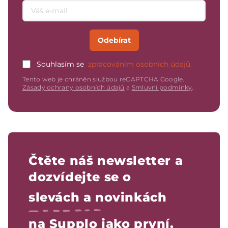
Emailová adresa
Odebírat
Souhlasím se
zpracováním osobních údajů.
Tento web je chráněn službou reCAPTCHA Google.
Zásady ochrany osobních údajů
a
Smluvní podmínky
.
Čtěte náš newsletter a
dozvídejte se o
slevách a novinkách
na Supplo jako první.