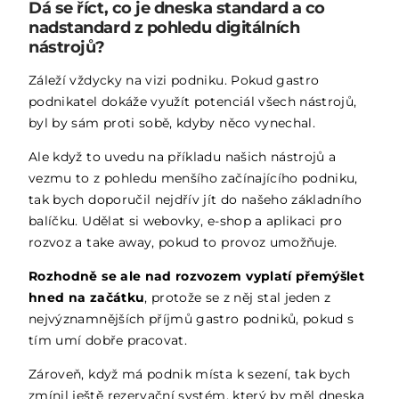
Dá se říct, co je dneska standard a co
nadstandard z pohledu digitálních
nástrojů?
Záleží vždycky na vizi podniku. Pokud gastro
podnikatel dokáže využít potenciál všech nástrojů,
byl by sám proti sobě, kdyby něco vynechal.
Ale když to uvedu na příkladu našich nástrojů a
vezmu to z pohledu menšího začínajícího podniku,
tak bych doporučil nejdřív jít do našeho základního
balíčku. Udělat si webovky, e-shop a aplikaci pro
rozvoz a take away, pokud to provoz umožňuje.
Rozhodně se ale nad rozvozem vyplatí přemýšlet
hned na začátku
, protože se z něj stal jeden z
nejvýznamnějších příjmů gastro podniků, pokud s
tím umí dobře pracovat.
Zároveň, když má podnik místa k sezení, tak bych
zmínil ještě rezervační systém, který by měl dneska