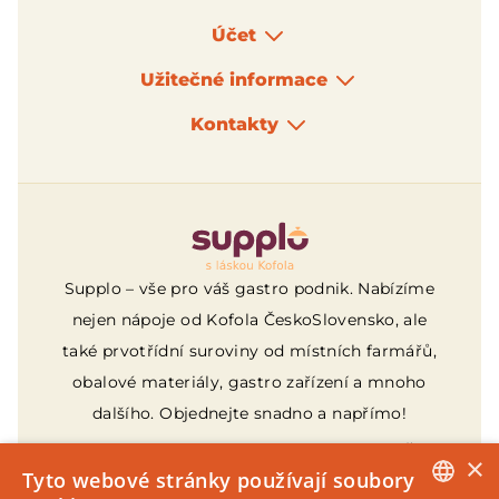
Účet
Užitečné informace
Kontakty
Logo
Supplo – vše pro váš gastro podnik. Nabízíme
nejen nápoje od Kofola ČeskoSlovensko, ale
také prvotřídní suroviny od místních farmářů,
obalové materiály, gastro zařízení a mnoho
dalšího. Objednejte snadno a napřímo!
Provozovatelem webu je Supplo, s.r.o., IČ:
×
21087270, sídlo Za Drahou 165/1, Pod
Tyto webové stránky používají soubory
Bezručovým vrchem, 794 01 Krnov, zapsaná v