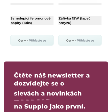
Samolepící feromonové
Zářivka 15W (lapač
papíry (10ks)
hmyzu)
Ceny -
Přihlaste se
Ceny -
Přihlaste se
Čtěte náš newsletter a
dozvídejte se o
slevách a novinkách
na Supplo jako první.