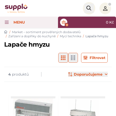
Logo
MENU
0
Kč
0
/
Market – sortiment prověřených dodavatelů
/
Zařízení a doplňky do kuchyně
/
Mycí technika
/
Lapače hmyzu
Lapače hmyzu
Filtry & značky
Products
Filtrovat
4
produktů
Doporučujeme