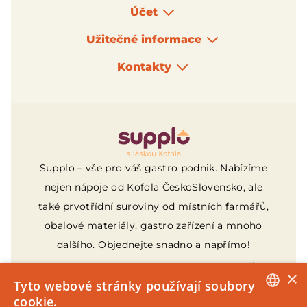
Účet
Užitečné informace
Kontakty
Logo
Supplo – vše pro váš gastro podnik. Nabízíme
nejen nápoje od Kofola ČeskoSlovensko, ale
také prvotřídní suroviny od místních farmářů,
obalové materiály, gastro zařízení a mnoho
dalšího. Objednejte snadno a napřímo!
Provozovatelem webu je Supplo, s.r.o., IČ:
×
21087270, sídlo Za Drahou 165/1, Pod
Tyto webové stránky používají soubory
Bezručovým vrchem, 794 01 Krnov, zapsaná v
cookie.