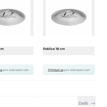
 cm
Poklice 18 cm
se
pro zobrazení cen
Přihlásit se
pro zobrazení cen
Další