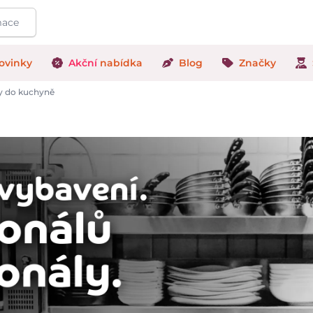
ovinky
Akční
nabídka
Blog
Značky
ky do kuchyně