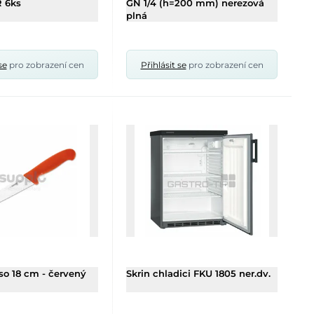
R 6ks
GN 1/4 (h=200 mm) nerezová
plná
se
pro zobrazení cen
Přihlásit se
pro zobrazení cen
o 18 cm - červený
Skrin chladici FKU 1805 ner.dv.