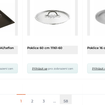
Al/teflon
Poklice 60 cm 11161-60
Poklice 16
azení cen
Přihlásit se
pro zobrazení cen
Přihlásit 
1
2
3
...
58