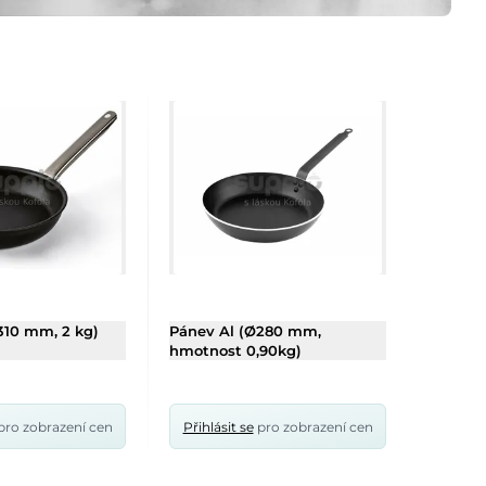
310 mm, 2 kg)
Pánev Al (Ø280 mm,
Pánev 
hmotnost 0,90kg)
hmotnos
ro zobrazení cen
Přihlásit se
pro zobrazení cen
Přihlás