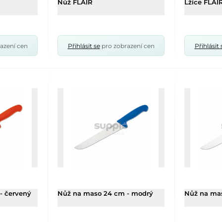
Nůž FLAIR
Lžíce FLAI
azení cen
Přihlásit se
pro zobrazení cen
Přihlásit 
- červený
Nůž na maso 24 cm - modrý
Nůž na mas