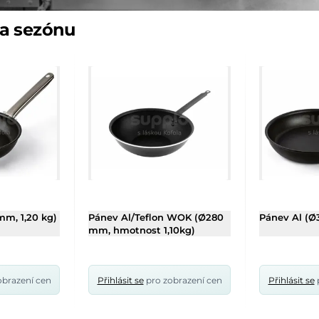
na sezónu
mm, 1,20 kg)
Pánev Al/Teflon WOK (Ø280
Pánev Al (Ø
mm, hmotnost 1,10kg)
obrazení cen
Přihlásit se
pro zobrazení cen
Přihlásit se
p