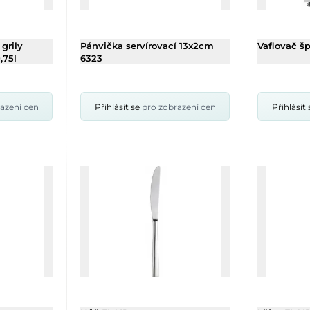
 grily
Pánvička servírovací 13x2cm
Vaflovač š
,75l
6323
azení cen
Přihlásit se
pro zobrazení cen
Přihlásit 