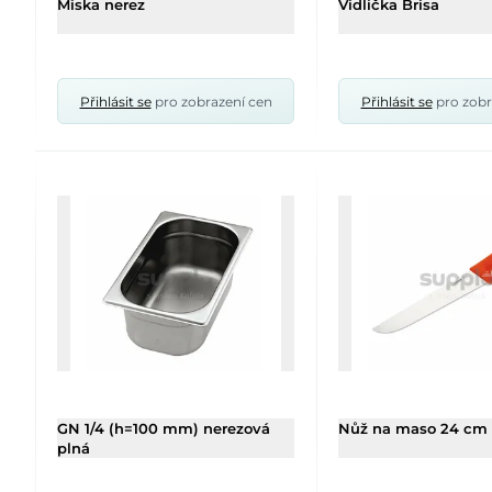
Miska nerez
Vidlička Brisa
Přihlásit se
pro zobrazení cen
Přihlásit se
pro zobr
GN 1/4 (h=100 mm) nerezová
Nůž na maso 24 cm 
plná