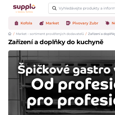
Logo
Kofola
Market
Pivovary Zubr
N
/
Market – sortiment prověřených dodavatelů
/
Zařízení a doplň
Zařízení a doplňky do kuchyně