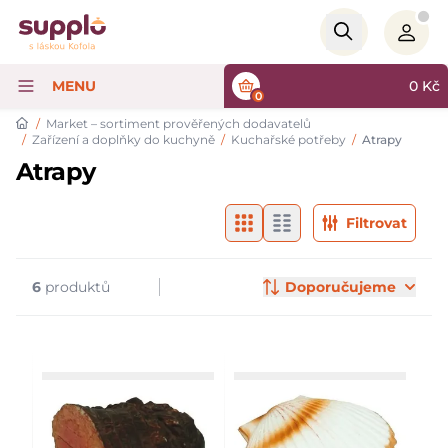
Logo
MENU
0
Kč
0
/
Market – sortiment prověřených dodavatelů
/
Zařízení a doplňky do kuchyně
/
Kuchařské potřeby
/
Atrapy
Atrapy
Filtry & značky
Products
Filtrovat
6
produktů
Doporučujeme