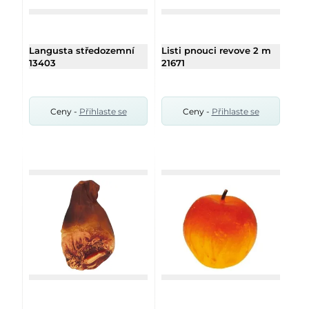
Langusta středozemní
Listi pnouci revove 2 m
13403
21671
Ceny -
Přihlaste se
Ceny -
Přihlaste se