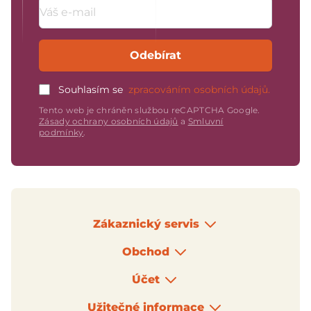
Emailová adresa
Odebírat
Souhlasím se
zpracováním osobních údajů.
Tento web je chráněn službou reCAPTCHA Google.
Zásady ochrany osobních údajů
a
Smluvní
podmínky
.
Zákaznický servis
Obchod
Účet
Užitečné informace