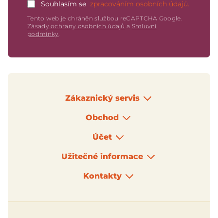
Souhlasím se
zpracováním osobních údajů.
Tento web je chráněn službou reCAPTCHA Google.
Zásady ochrany osobních údajů
a
Smluvní
podmínky
.
Zákaznický servis
Obchod
Účet
Užitečné informace
Kontakty