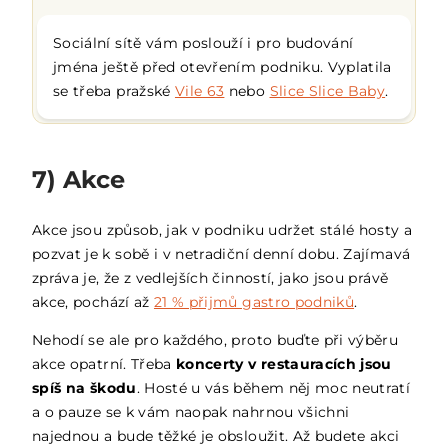
Sociální sítě vám poslouží i pro budování
jména ještě před otevřením podniku. Vyplatila
se třeba pražské
Vile 63
nebo
Slice Slice Baby
.
7) Akce
Akce jsou způsob, jak v podniku udržet stálé hosty a
pozvat je k sobě i v netradiční denní dobu. Zajímavá
zpráva je, že z vedlejších činností, jako jsou právě
akce, pochází až
21 % přijmů gastro podniků
.
Nehodí se ale pro každého, proto buďte při výběru
akce opatrní. Třeba
koncerty v restauracích jsou
spíš na škodu
. Hosté u vás během něj moc neutratí
a o pauze se k vám naopak nahrnou všichni
najednou a bude těžké je obsloužit. Až budete akci