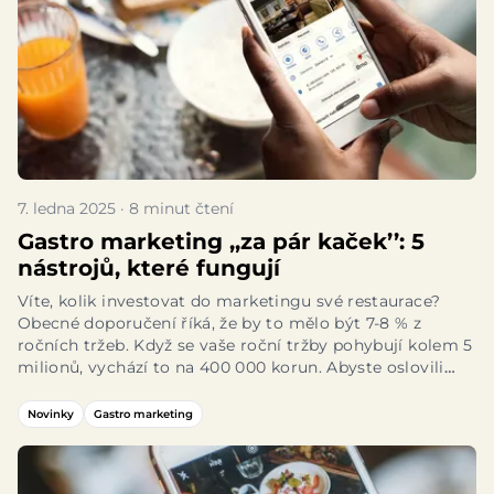
7. ledna 2025 · 8 minut čtení
Gastro marketing ‚‚za pár kaček’’: 5
nástrojů, které fungují
Víte, kolik investovat do marketingu své restaurace?
Obecné doporučení
říká, že by to mělo být 7-8 % z
ročních tržeb. Když se vaše roční tržby pohybují kolem 5
milionů, vychází to na 400 000 korun. Abyste oslovili
nové hosty, nemusíte utratit majlant. Vybrali jsme pro
vás 5 nástrojů, které stojí jen zlomek a přesto fungují.
Novinky
Gastro marketing