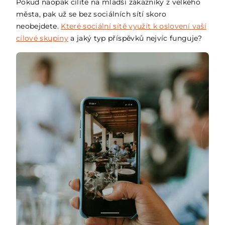
Pokud naopak cílíte na mladší zákazníky z velkého
města, pak už se bez sociálních sítí skoro
neobejdete.
Které sociální sítě využít k oslovení vaší
cílové skupiny
a jaký typ příspěvků nejvíc funguje?