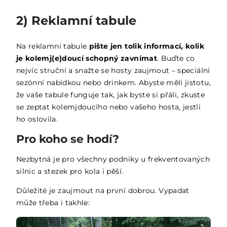
2) Reklamní tabule
Na reklamní tabule
pište jen tolik informací, kolik
je kolemj(e)doucí schopný zavnímat
. Buďte co
nejvíc struční a snažte se hosty zaujmout – speciální
sezónní nabídkou nebo drinkem. Abyste měli jistotu,
že vaše tabule funguje tak, jak byste si přáli, zkuste
se zeptat kolemjdoucího nebo vašeho hosta, jestli
ho oslovila.
Pro koho se hodí?
Nezbytná je pro všechny podniky u frekventovaných
silnic a stezek pro kola i pěší.
Důležité je zaujmout na první dobrou. Vypadat
může třeba i takhle: