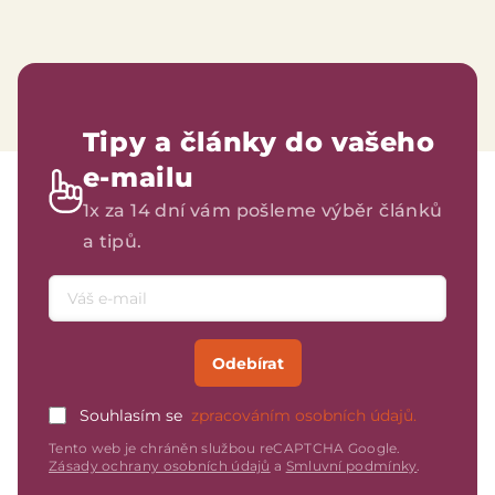
Tipy a články do vašeho
e-mailu
1x za 14 dní vám pošleme výběr článků
a tipů.
Emailová adresa
Odebírat
Souhlasím se
zpracováním osobních údajů.
Tento web je chráněn službou reCAPTCHA Google.
Zásady ochrany osobních údajů
a
Smluvní podmínky
.