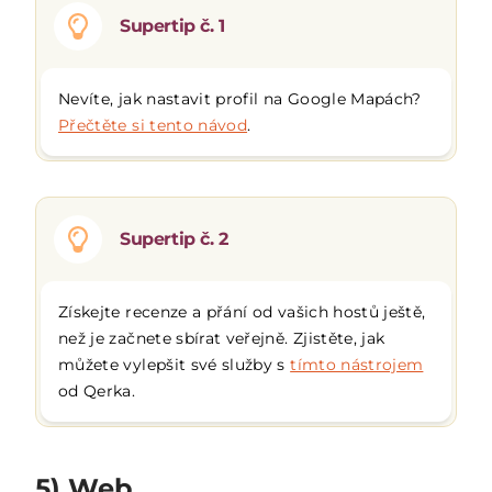
Supertip č. 1
Nevíte, jak nastavit profil na Google Mapách?
Přečtěte si tento návod
.
Supertip č. 2
Získejte recenze a přání od vašich hostů ještě,
než je začnete sbírat veřejně. Zjistěte, jak
můžete vylepšit své služby s
tímto nástrojem
od Qerka.
5) Web