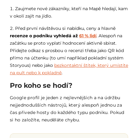
Zaujmete nové zákazníky, kteří na Mapě hledají, kam
v okolí zajít na jídlo.
Před první návštěvou si nabídku, ceny a hlavně
recenze o podniku vyhledá až
61 % lidí
. Alespoň na
začátku se proto vyplatí hodnocení aktivně sbírat.
Přidejte odkaz s prosbou o recenzi třeba jako QR kód
přímo na účtenku (to umí například pokladní systém
Storyous) nebo jako
bezkontaktní štítek, který umístíte
na pult nebo k pokladně
.
Pro koho se hodí?
Google profil je jeden z nejlevnějších a na údržbu
nejjednodušších nástrojů, který alespoň jednou za
čas přivede hosty do každého typu podniku. Pokud
si ho založíte, neuděláte chybu.