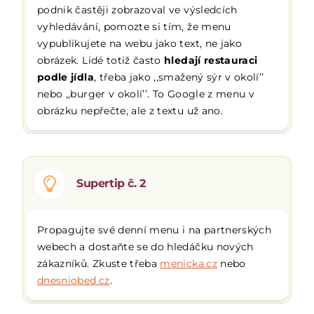
podnik častěji zobrazoval ve výsledcích
vyhledávání, pomozte si tím, že menu
vypublikujete na webu jako text, ne jako
obrázek. Lidé totiž často
hledají restauraci
podle jídla
, třeba jako ‚‚smažený sýr v okolí’’
nebo ‚‚burger v okolí’’. To Google z menu v
obrázku nepřečte, ale z textu už ano.
Supertip č. 2
Propagujte své denní menu i na partnerských
webech a dostaňte se do hledáčku nových
zákazníků. Zkuste třeba
menicka.cz
nebo
dnesniobed.cz
.