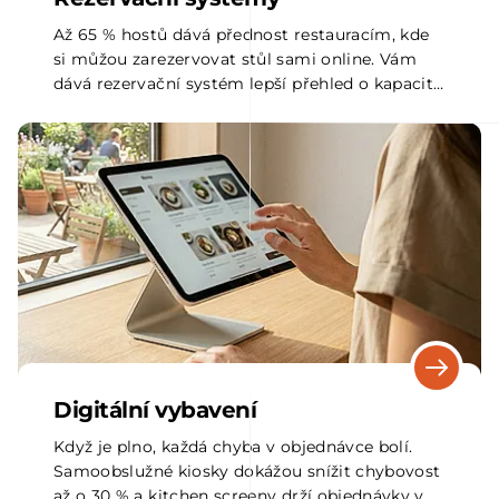
Až 65 % hostů dává přednost restauracím, kde
si můžou zarezervovat stůl sami online. Vám
dává rezervační systém lepší přehled o kapacitě
stolů a pomáhá plánovat dopředu.
Digitální vybavení
Když je plno, každá chyba v objednávce bolí.
Samoobslužné kiosky dokážou snížit chybovost
až o 30 % a kitchen screeny drží objednávky v