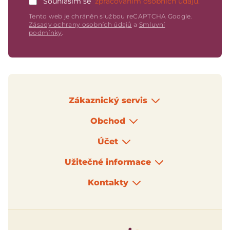
Souhlasím se
zpracováním osobních údajů.
Tento web je chráněn službou reCAPTCHA Google.
Zásady ochrany osobních údajů
a
Smluvní
podmínky
.
Zákaznický servis
Obchod
Účet
Užitečné informace
Kontakty