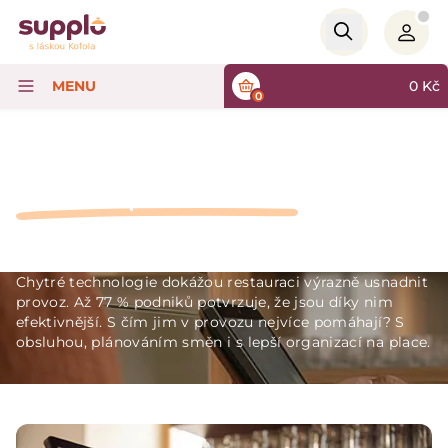
Logo
MENU
0
Kč
0
/
Služby
/
Software pro restaurace
Software pro restaurace
Chytré technologie dokážou restauraci výrazně usnadnit
provoz. Až 77 % podniků potvrzuje, že jsou díky nim
efektivnější. S čím jim v provozu nejvíce pomáhají? S
obsluhou, plánováním směn i s lepší organizací na place.