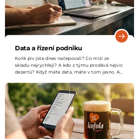
Data a řízení podniku
Kolik piv jste dnes načepovali? Co mizí ze
skladu nejrychleji? A kdo z týmu prodává nejvíc
dezertů? Když máte data, máte v tom jasno. A
dokážete zvýšit zisk klidně až o 20 %.