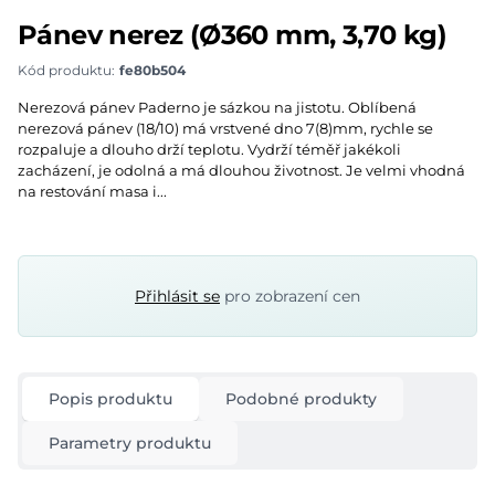
Pánev nerez (Ø360 mm, 3,70 kg)
Kód produktu:
fe80b504
Description
Nerezová pánev Paderno je sázkou na jistotu. Oblíbená
nerezová pánev (18/10) má vrstvené dno 7(8)mm, rychle se
rozpaluje a dlouho drží teplotu. Vydrží téměř jakékoli
zacházení, je odolná a má dlouhou životnost. Je velmi vhodná
na restování masa i...
Přihlásit se
pro zobrazení cen
Popis produktu
Podobné produkty
Parametry produktu