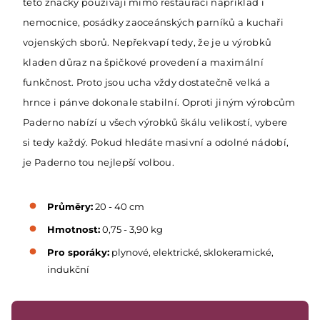
této značky používají mimo restaurací například i
nemocnice, posádky zaoceánských parníků a kuchaři
vojenských sborů. Nepřekvapí tedy, že je u výrobků
kladen důraz na špičkové provedení a maximální
funkčnost. Proto jsou ucha vždy dostatečně velká a
hrnce i pánve dokonale stabilní. Oproti jiným výrobcům
Paderno nabízí u všech výrobků škálu velikostí, vybere
si tedy každý. Pokud hledáte masivní a odolné nádobí,
je Paderno tou nejlepší volbou.
Průměry:
20 - 40 cm
Hmotnost:
0,75 - 3,90 kg
Pro sporáky:
plynové, elektrické, sklokeramické,
indukční