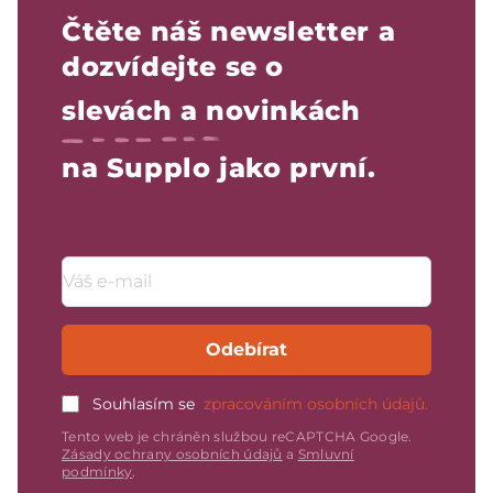
Čtěte náš newsletter a
dozvídejte se o
slevách a novinkách
na Supplo jako první.
Emailová adresa
Odebírat
Souhlasím se
zpracováním osobních údajů.
Tento web je chráněn službou reCAPTCHA Google.
Zásady ochrany osobních údajů
a
Smluvní
podmínky
.