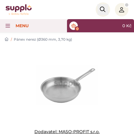
Logo
MENU
0
Kč
0
/
Pánev nerez (Ø360 mm, 3,70 kg)
Dodavatel:
MASO-PROFIT s.r.o.