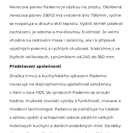
Nerezová pánev Paderno je sázkou na jistotu. Oblíbená
nerezová pánev (18/10) má vrstvené dno 7(8)mm, rychle
se rozpaluje a dlouho drží teplotu. Vydrží téměř jakékoli
zacházení, je odolná a má dlouhou životnost. Je velmi
vhodná na restování masa i zeleniny, ale i k přípravě
vaječných pokrmů a rychlých chuťovek. Nabízíme ji ve
čtyřech velikostech, s průměrem od 240 do 360 mm.
Představení společnosti
Značka hrnců a kuchyňského vybavení Paderno
navazuje na stejnojmennou společnost založenou
v Itálii v roce 1925. Ve výrobcích Paderno se snoubí
tradice, hluboké znalosti výroby a funkčnosti, inovace a
moderní technologie. Paderno se zaměřuje na nádobí
s velkou výdrží a schopností odolat zátěžím velkých
hotelových kuchyní a dalších podobných míst. Výrobky