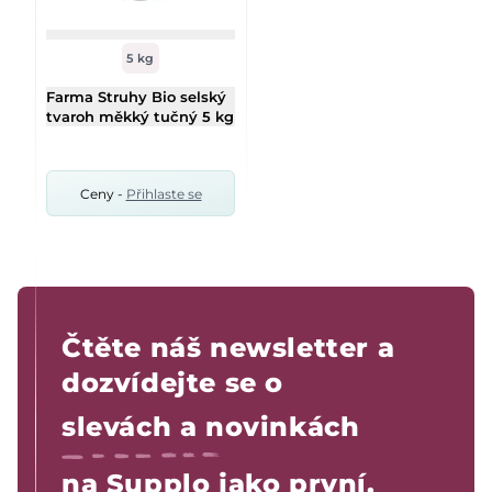
5 kg
Farma Struhy Bio selský
tvaroh měkký tučný 5 kg
Ceny -
Přihlaste se
Čtěte náš newsletter a
dozvídejte se o
slevách a novinkách
na Supplo jako první.