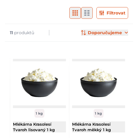
Filtry & značky
Products
Filtrovat
11
produktů
Doporučujeme
1 kg
1 kg
Mlékárna Krasolesí
Mlékárna Krasolesí
Tvaroh lisovaný 1 kg
Tvaroh měkký 1 kg