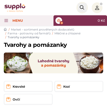
Logo
MENU
0
Kč
0
/
Market – sortiment prověřených dodavatelů
/
Farma - potraviny od farmářů
/
Mléčné a chlazené
/
Tvarohy a pomázanky
Tvarohy a pomázanky
Kravské
Kozí
Ovčí