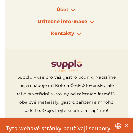
Účet
Užitečné informace
Kontakty
Logo
Supplo – vše pro váš gastro podnik. Nabízíme
nejen nápoje od Kofola ČeskoSlovensko, ale
také prvotřídní suroviny od místních farmářů,
obalové materiály, gastro zařízení a mnoho
dalšího. Objednejte snadno a napřímo!
Provozovatelem webu je Supplo, s.r.o., IČ:
×
21087270, sídlo Za Drahou 165/1, Pod
Tyto webové stránky používají soubory
Bezručovým vrchem, 794 01 Krnov, zapsaná v