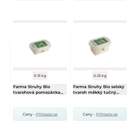
0.15 kg
0.25 kg
Farma Struhy Bio
Farma Struhy Bio selský
tvarohová pomazánka
tvaroh měkký tučný
česnek 150g
250g
Ceny -
Přihlaste se
Ceny -
Přihlaste se