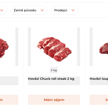
Země původu
Prodejci
2 kg
Hovězí Chuck roll steak 2 kg
Hovězí lou
em
Mám zájem
M