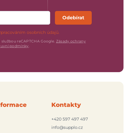
Odebírat
zpracováním osobních údajů.
n službou reCAPTCHA Google.
Zásady ochrany
uvní podmínky
.
nformace
Kontakty
+420 597 497 497
info@supplo.cz