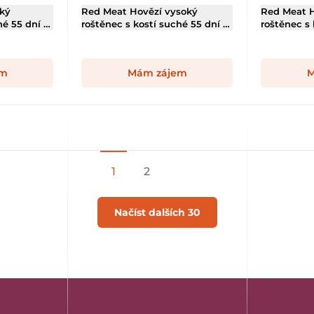
zký
Red Meat Hovězí vysoký
Red Meat H
hé 55 dní –
roštěnec s kostí suché 55 dní –
roštěnec s 
steak 500 g
steak 700 
em
Mám zájem
M
1
2
Načíst dalších 30