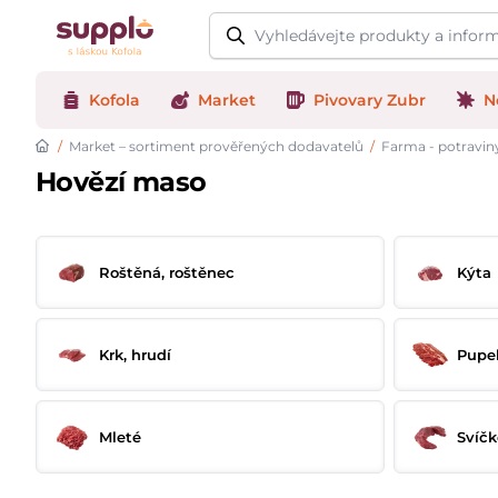
Logo
Kofola
Market
Pivovary Zubr
N
/
Market – sortiment prověřených dodavatelů
/
Farma - potravin
Hovězí maso
Roštěná, roštěnec
Kýta
Krk, hrudí
Pupek
Mleté
Svíč