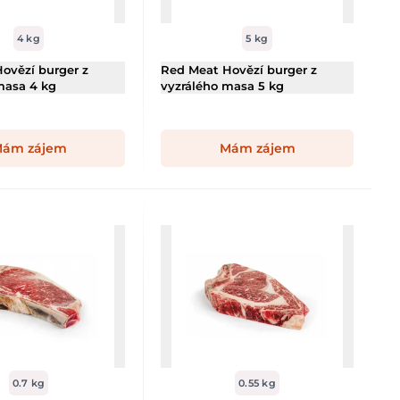
4 kg
5 kg
ovězí burger z
Red Meat Hovězí burger z
masa 4 kg
vyzrálého masa 5 kg
ám zájem
Mám zájem
0.7 kg
0.55 kg