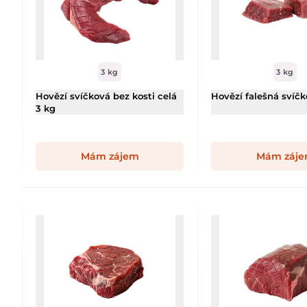
3 kg
3 kg
Hovězí svíčková bez kosti celá
Hovězí falešná svíčk
3 kg
Mám zájem
Mám záj