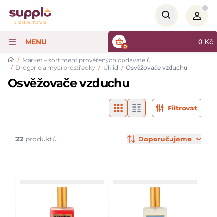
Logo
MENU
0
Kč
0
/
Market – sortiment prověřených dodavatelů
/
Drogerie a mycí prostředky
/
Úklid
/
Osvěžovače vzduchu
Osvěžovače vzduchu
Filtry & značky
Products
Filtrovat
22
produktů
Doporučujeme