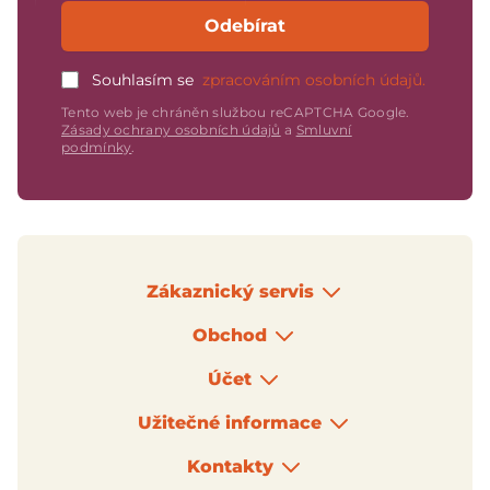
Odebírat
Souhlasím se
zpracováním osobních údajů.
Tento web je chráněn službou reCAPTCHA Google.
Zásady ochrany osobních údajů
a
Smluvní
podmínky
.
Zákaznický servis
Obchod
Účet
Užitečné informace
Kontakty