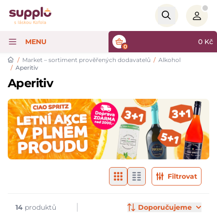
Logo
MENU
0
Kč
0
/
Market – sortiment prověřených dodavatelů
/
Alkohol
/
Aperitiv
Aperitiv
Filtry & značky
Products
Filtrovat
14
produktů
Doporučujeme