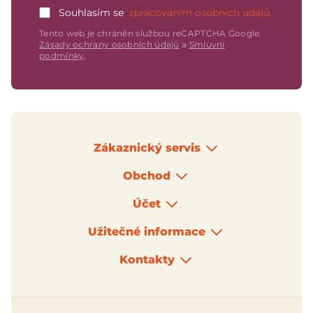
Souhlasím se
zpracováním osobních údajů.
Tento web je chráněn službou reCAPTCHA Google.
Zásady ochrany osobních údajů
a
Smluvní
podmínky
.
Zákaznický servis
Obchod
Účet
Užitečné informace
Kontakty