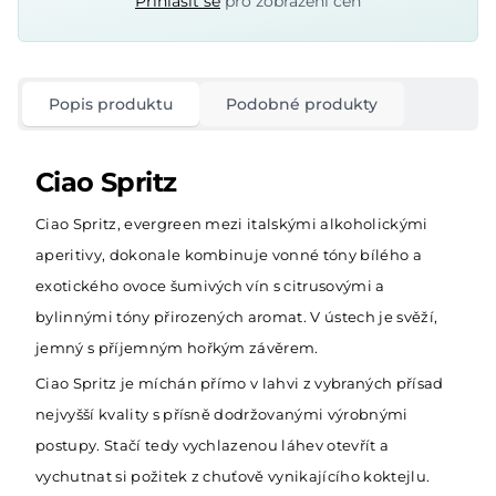
Přihlásit se
pro zobrazení cen
Popis produktu
Podobné produkty
Ciao Spritz
Ciao Spritz, evergreen mezi italskými alkoholickými
aperitivy, dokonale kombinuje vonné tóny bílého a
exotického ovoce šumivých vín s citrusovými a
bylinnými tóny přirozených aromat. V ústech je svěží,
jemný s příjemným hořkým závěrem.
Ciao Spritz je míchán přímo v lahvi z vybraných přísad
nejvyšší kvality s přísně dodržovanými výrobnými
postupy. Stačí tedy vychlazenou láhev otevřít a
vychutnat si požitek z chuťově vynikajícího koktejlu.