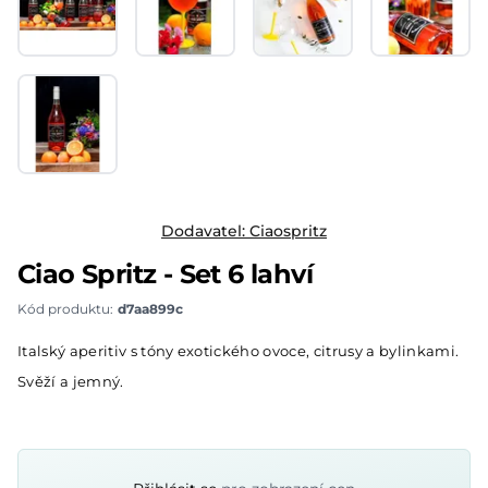
Dodavatel:
Ciaospritz
Ciao Spritz - Set 6 lahví
Kód produktu:
d7aa899c
Description
Italský aperitiv s tóny exotického ovoce, citrusy a bylinkami.
Svěží a jemný.