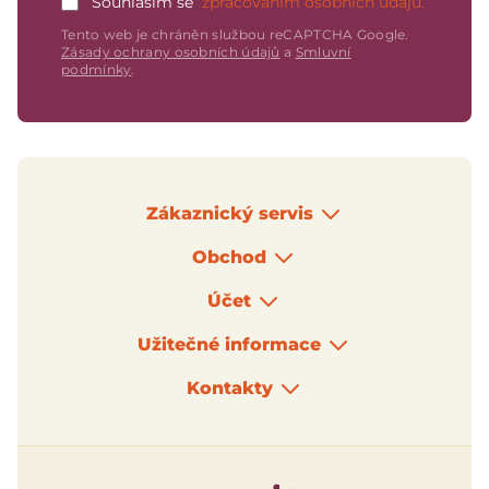
Souhlasím se
zpracováním osobních údajů.
Tento web je chráněn službou reCAPTCHA Google.
Zásady ochrany osobních údajů
a
Smluvní
podmínky
.
Zákaznický servis
Obchod
Účet
Užitečné informace
Kontakty