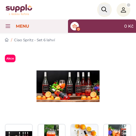
Logo
MENU
0
Kč
0
/
Ciao Spritz - Set 6 lahví
Akce